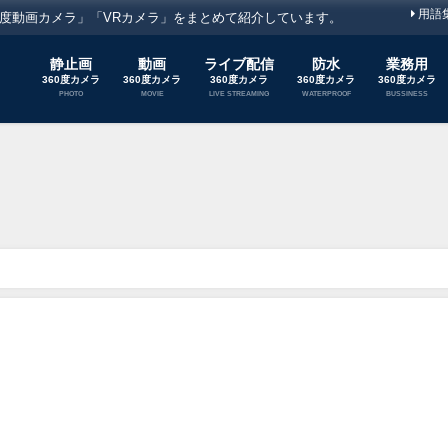
用語
60度動画カメラ」「VRカメラ」をまとめて紹介しています。
静止画
動画
ライブ配信
防水
業務用
360度カメラ
360度カメラ
360度カメラ
360度カメラ
360度カメラ
PHOTO
MOVIE
LIVE STREAMING
WATERPROOF
BUSSINESS