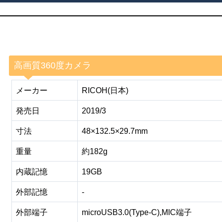
高画質360度カメラ
メーカー
RICOH(日本)
発売日
2019/3
寸法
48×132.5×29.7mm
重量
約182g
内蔵記憶
19GB
外部記憶
-
外部端子
microUSB3.0(Type-C),MIC端子