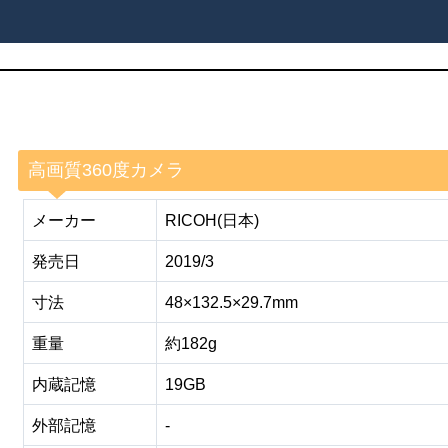
高画質360度カメラ
メーカー
RICOH(日本)
発売日
2019/3
寸法
48×132.5×29.7mm
重量
約182g
内蔵記憶
19GB
外部記憶
-