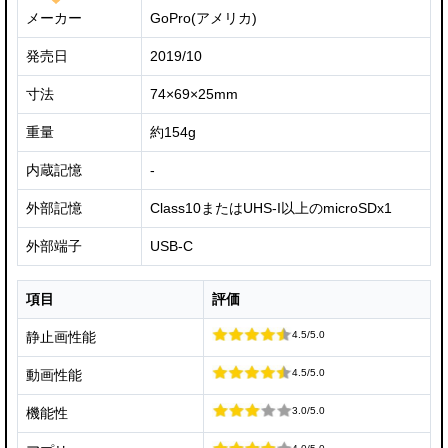
メーカー
GoPro(アメリカ)
発売日
2019/10
寸法
74×69×25mm
重量
約154g
内蔵記憶
-
外部記憶
Class10またはUHS-I以上のmicroSDx1
外部端子
USB-C
項目
評価
4.5/5.0
静止画性能
4.5/5.0
動画性能
3.0/5.0
機能性