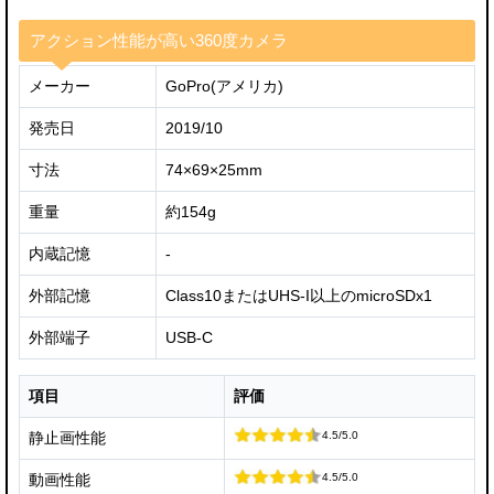
アクション性能が高い360度カメラ
メーカー
GoPro(アメリカ)
発売日
2019/10
寸法
74×69×25mm
重量
約154g
内蔵記憶
-
外部記憶
Class10またはUHS-I以上のmicroSDx1
外部端子
USB-C
項目
評価
4.5/5.0
静止画性能
4.5/5.0
動画性能