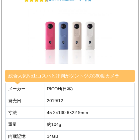
総合人気No1:コスパと評判がダントツの360度カメラ
メーカー
RICOH(日本)
発売日
2019/12
寸法
45.2×130.6×22.9mm
重量
約104g
内蔵記憶
14GB